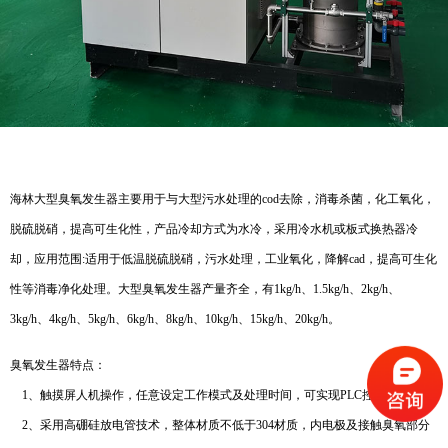
海林大型臭氧发生器主要用于与大型污水处理的cod去除，消毒杀菌，化工氧化，
脱硫脱硝，提高可生化性，产品冷却方式为水冷，采用冷水机或板式换热器冷
却，应用范围:适用于低温脱硫脱硝，污水处理，工业氧化，降解cad，提高可生化
性等消毒净化处理。大型臭氧发生器产量齐全，有1kg/h、1.5kg/h、2kg/h、
3kg/h、4kg/h、5kg/h、6kg/h、8kg/h、10kg/h、15kg/h、20kg/h。
臭氧发生器特点：
1、触摸屏人机操作，任意设定工作模式及处理时间，可实现PLC控制；
2、采用高硼硅放电管技术，整体材质不低于304材质，内电极及接触臭氧部分