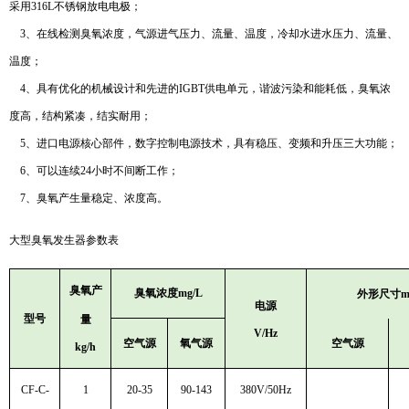
采用316L不锈钢放电电极；
3、在线检测臭氧浓度，气源进气压力、流量、温度，冷却水进水压力、流量、
温度；
4、具有优化的机械设计和先进的IGBT供电单元，谐波污染和能耗低，臭氧浓
度高，结构紧凑，结实耐用；
5、进口电源核心部件，数字控制电源技术，具有稳压、变频和升压三大功能；
6、可以连续24小时不间断工作；
7、臭氧产生量稳定、浓度高。
大型臭氧发生器参数表
臭氧产
臭氧浓度mg/L
外形尺寸m
电源
型号
量
V/Hz
空气源
氧气源
空气源
kg/h
CF-C-
1
20-35
90-143
380V/50Hz